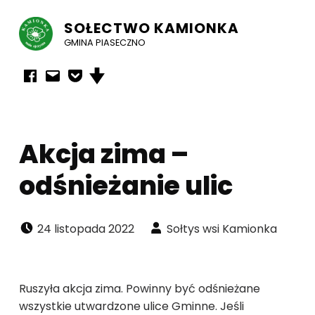
SOŁECTWO KAMIONKA
GMINA PIASECZNO
Facebook
E-mail
Powiadomienia mailowe
Przewiń w dół strony
Akcja zima –
odśnieżanie ulic
Dodano:
Napisał:
24 listopada 2022
Sołtys wsi Kamionka
Ruszyła akcja zima. Powinny być odśnieżane
wszystkie utwardzone ulice Gminne. Jeśli