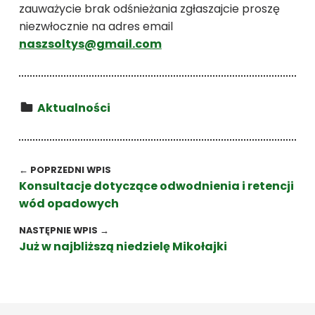
zauważycie brak odśnieżania zgłaszajcie proszę
niezwłocznie na adres email
naszsoltys@gmail.com
Kategoria:
Aktualności
Wróć do głównej nawigacji
Nawigacja wpisu
← POPRZEDNI WPIS
Konsultacje dotyczące odwodnienia i retencji
wód opadowych
NASTĘPNIE WPIS →
Już w najbliższą niedzielę Mikołajki