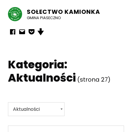
SOŁECTWO KAMIONKA
GMINA PIASECZNO
Facebook
E-mail
Powiadomienia mailowe
Przewiń w dół strony
Kategoria:
Aktualności
(strona 27)
Kategorie
Kategorie