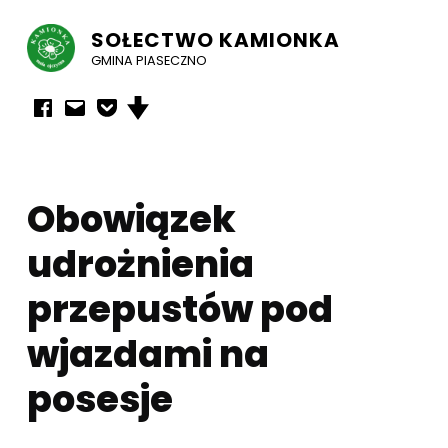
SOŁECTWO KAMIONKA
GMINA PIASECZNO
Facebook
E-mail
Powiadomienia mailowe
Przewiń w dół strony
Obowiązek
udrożnienia
przepustów pod
wjazdami na
posesje