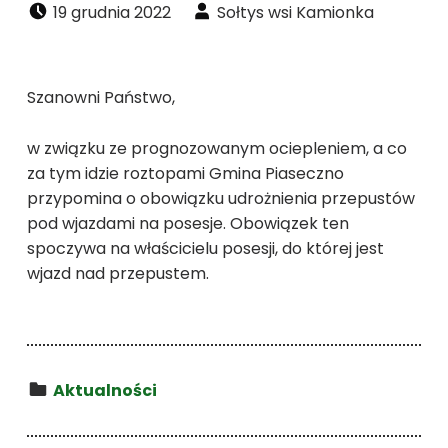
Dodano:
Napisał:
19 grudnia 2022
Sołtys wsi Kamionka
Szanowni Państwo,
w związku ze prognozowanym ociepleniem, a co
za tym idzie roztopami Gmina Piaseczno
przypomina o obowiązku udrożnienia przepustów
pod wjazdami na posesje. Obowiązek ten
spoczywa na właścicielu posesji, do której jest
wjazd nad przepustem.
Kategoria:
Aktualności
Wróć do głównej nawigacji